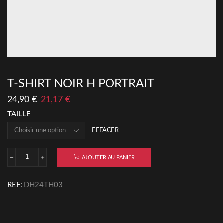
T-SHIRT NOIR H PORTRAIT
LE
LE
24,90
€
21,17
€
PRIX
PRIX
TAILLE
INITIAL
ACTUEL
ÉTAIT :
EST :
EFFACER
24,90 €.
21,17 €.
AJOUTER AU PANIER
QUANTITÉ
DE
T-
REF:
DH24TH03
SHIRT
NOIR
H
PORTRAIT