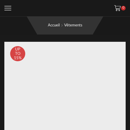
0
Accueil
Vêtements
UP
TO
15%