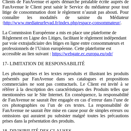
Clients de FanAvenue et après démarche préalable écrite auprès de
FanAvenue le Client peut saisir le Service du médiateur pour tout
litige de consommation dont le règlement n’aurait pas abouti. Pour
connaître les modalités de saisine du Médiateur
:
http://www.mediateurfevad.fr/index.php/espace-consommateur/
.
La Commission Européenne a mis en place une plateforme de
Règlement en Ligne des Litiges, facilitant le règlement indépendant
par voie extrajudiciaire des litiges en ligne entre consommateurs et
professionnels de l’Union européenne. Cette plateforme est
accessible au lien suivant :
https://webgate.ec.europa.eu/odr/
17- LIMITATION DE RESPONSABILITÉ
Les photographies et les textes reproduits et illustrant les produits
présentés par FanAvenue dans ses catalogues et propositions
commerciales ne sont pas contractuels. Le Client est invité à se
référer à la description des caractéristiques des Produits telles que
mentionnées sur le Site Internet. En conséquence, la responsabilité
de FanAvenue ne saurait être engagée en cas d’erreur dans l’une de
ces photographies ou l’un de ces textes. La responsabilité de
FanAvenue ne saurait être mise en cause pour de simples erreurs ou
omissions qui auraient pu subsister malgré toutes les précautions
prises dans la présentation des produits.
18- DIVISIBILITÉ DES CLAUSES