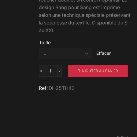
design Sang pour Sang est imprimé
selon une technique spéciale préservant
la souplesse du textile. Disponible du S
au XXL.
Taille
Effacer
AJOUTER AU PANIER
quantité
de
T-
Ref:
DH25TH43
shirt
Live
Legend