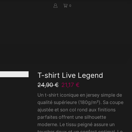
0
T-shirt Live Legend
24,90
€
Le
21,17
€
Le
prix
prix
Un t-shirt iconique en jersey simple de
initial
actuel
qualité supérieure (180g/m²). Sa coupe
était :
est :
ajustée et son col rond aux finitions
24,90 €.
21,17 €.
parfaites offrent une silhouette
moderne. Le tissu peigné assure un
toucher doux et un confort optimal. Le