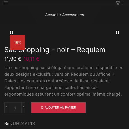
0
Accueil
Accessoires
15%
Sac Shopping – noir – Requiem
11,90
€
Le
10,11
€
Le
prix
prix
Un sac shopping aussi élégant que pratique, disponible en
initial
actuel
deux designs exclusifs : version Requiem ou Affiche +
était :
est :
Dates. Les coutures renforcées et le tissu résistant
11,90 €.
10,11 €.
supportent une charge importante. Les anses
ergonomiques assurent un confort optimal même chargé.
AJOUTER AU PANIER
quantité
de
Sac
Ref:
DH24AT13
Shopping