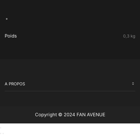
-
noir
-
Requiem
Poids
0,3 kg
A PROPOS
Copyright © 2024 FAN AVENUE