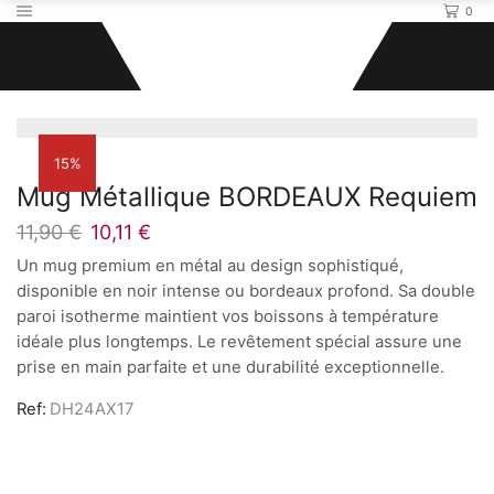
0
Accueil
Accessoires
15%
Mug Métallique BORDEAUX Requiem
11,90
€
Le
10,11
€
Le
prix
prix
Un mug premium en métal au design sophistiqué,
initial
actuel
disponible en noir intense ou bordeaux profond. Sa double
était :
est :
paroi isotherme maintient vos boissons à température
11,90 €.
10,11 €.
idéale plus longtemps. Le revêtement spécial assure une
prise en main parfaite et une durabilité exceptionnelle.
Ref:
DH24AX17