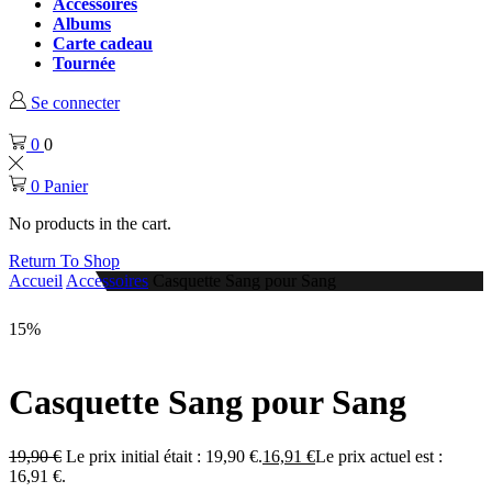
Accessoires
Albums
Carte cadeau
Tournée
Se connecter
0
0
0
Panier
No products in the cart.
Return To Shop
Accueil
Accessoires
Casquette Sang pour Sang
15%
Casquette Sang pour Sang
19,90
€
Le prix initial était : 19,90 €.
16,91
€
Le prix actuel est :
16,91 €.