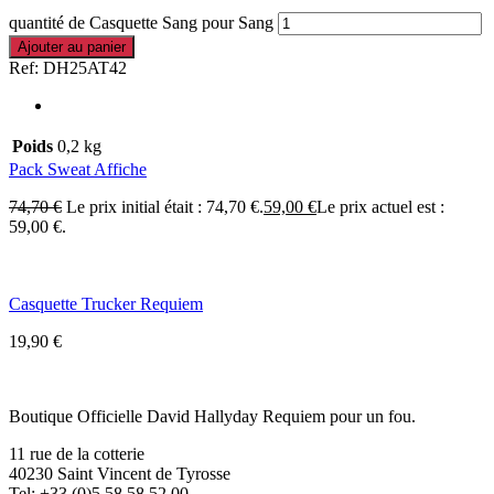
quantité de Casquette Sang pour Sang
Ajouter au panier
Ref:
DH25AT42
Poids
0,2 kg
Pack Sweat Affiche
74,70
€
Le prix initial était : 74,70 €.
59,00
€
Le prix actuel est :
59,00 €.
Casquette Trucker Requiem
19,90
€
Boutique Officielle David Hallyday Requiem pour un fou.
11 rue de la cotterie
40230 Saint Vincent de Tyrosse
Tel: +33 (0)5 58 58 52 00