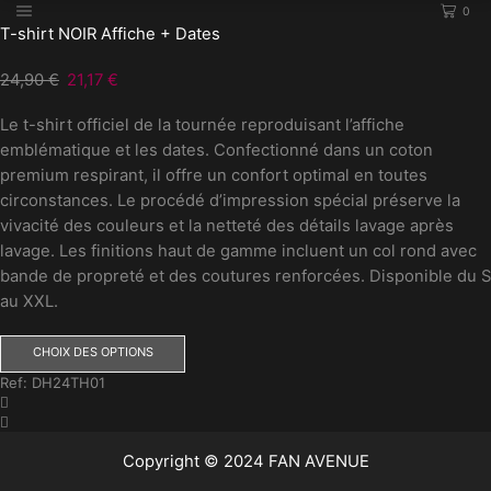
0
T-shirt NOIR Affiche + Dates
24,90
€
Le
21,17
€
Le
prix
prix
Le t-shirt officiel de la tournée reproduisant l’affiche
initial
actuel
emblématique et les dates. Confectionné dans un coton
était :
est :
premium respirant, il offre un confort optimal en toutes
24,90 €.
21,17 €.
circonstances. Le procédé d’impression spécial préserve la
vivacité des couleurs et la netteté des détails lavage après
lavage. Les finitions haut de gamme incluent un col rond avec
bande de propreté et des coutures renforcées. Disponible du S
au XXL.
Ce
CHOIX DES OPTIONS
produit
Ref:
DH24TH01
a
plusieurs
variations.
Les
Copyright © 2024 FAN AVENUE
options
peuvent